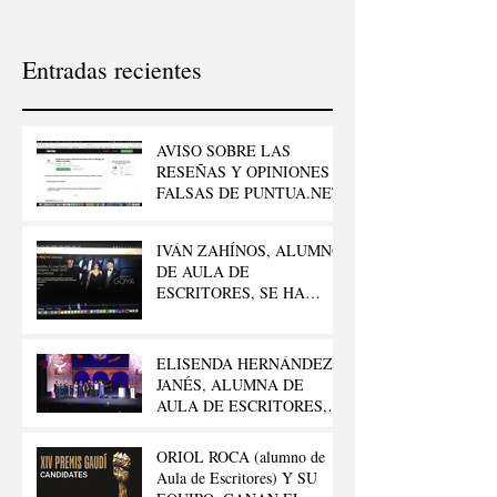
Entradas recientes
AVISO SOBRE LAS
RESEÑAS Y OPINIONES
FALSAS DE PUNTUA.NET
IVÁN ZAHÍNOS, ALUMNO
DE AULA DE
ESCRITORES, SE HA
LLEVADO EL GOYA AL
“MEJOR CORTO
DOCUMENTAL”
ELISENDA HERNÁNDEZ
JANÉS, ALUMNA DE
AULA DE ESCRITORES,
GANA EL 42º PREMIO
LITERARIO FELIPE
ORIOL ROCA (alumno de
TRIGO
Aula de Escritores) Y SU