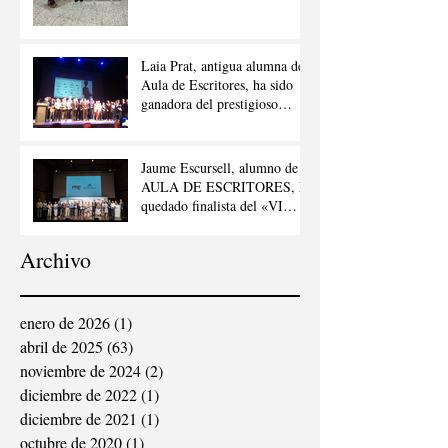
Laia Prat, antigua alumna de
Aula de Escritores, ha sido
ganadora del prestigioso
premio «Joan Llacuna»
Jaume Escursell, alumno de
AULA DE ESCRITORES, ha
quedado finalista del «VI
CONCURSO DE RELATOS
ESCRITOS POR
Archivo
PERSONAS MAYORES”,
ORGANIZADO POR ”LA
VANGUARDIA”, «RADIO
NACIONAL DE ESPAÑA»
enero de 2026
(1)
1 entrada
Y «LA CAIXA»
abril de 2025
(63)
63 entradas
noviembre de 2024
(2)
2 entradas
diciembre de 2022
(1)
1 entrada
diciembre de 2021
(1)
1 entrada
octubre de 2020
(1)
1 entrada