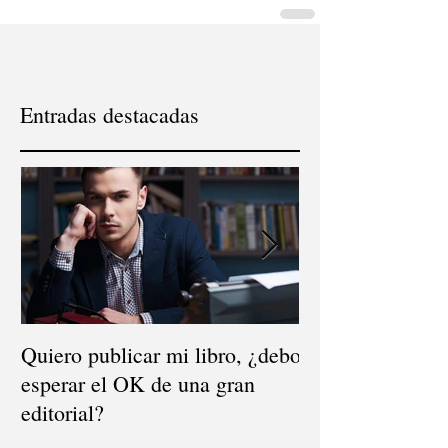
Entradas destacadas
Quiero publicar mi libro, ¿debo
El mito de la dis
esperar el OK de una gran
¿dónde se vende
editorial?