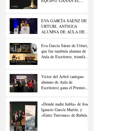
EQUIPO, GANAN EL
GAUDÍ.
EVA GARCÍA SÁENZ DE
URTURI, ANTIGUA
ALUMNA DE AULA DE
ESCRITORES, GANA EL
«PREMIO PLANETA 2020»
Eva García Sáenz de Urturi,
que fue también alumna de
Aula de Escritores, triunfa
con su «Trilogía de la Ciudad
Blanca»
Víctor del Árbol (antiguo
alumno de Aula de
Escritores) gana el Premio
Nadal de Novela 2016
«Donde nadie habla» de José
Ignacio García Martín, y
«Entre Turrones» de Rubén
Berrueco Moreno.