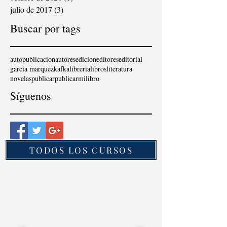
julio de 2017
(3)
3 entradas
Buscar por tags
autopublicacion
autores
edicion
editores
editorial
garcia marquez
kafka
libreria
libros
literatura
novelas
publicar
publicarmilibro
Síguenos
TODOS LOS CURSOS