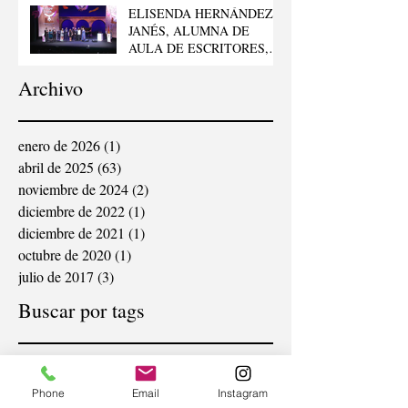
LLEVADO EL GOYA AL
“MEJOR CORTO
DOCUMENTAL”
ELISENDA HERNÁNDEZ
JANÉS, ALUMNA DE
AULA DE ESCRITORES,
GANA EL 42º PREMIO
LITERARIO FELIPE
Archivo
TRIGO
enero de 2026
(1)
1 entrada
abril de 2025
(63)
63 entradas
noviembre de 2024
(2)
2 entradas
diciembre de 2022
(1)
1 entrada
diciembre de 2021
(1)
1 entrada
octubre de 2020
(1)
1 entrada
julio de 2017
(3)
3 entradas
Buscar por tags
Phone
Email
Instagram
autopublicacion
autores
edicion
editores
editorial