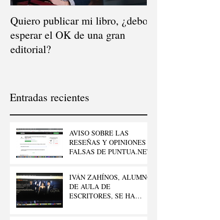
Quiero publicar mi libro, ¿debo
El mito de la dis
esperar el OK de una gran
¿dónde se vende
editorial?
Entradas recientes
AVISO SOBRE LAS
RESEÑAS Y OPINIONES
FALSAS DE PUNTUA.NET
IVÁN ZAHÍNOS, ALUMNO
DE AULA DE
ESCRITORES, SE HA