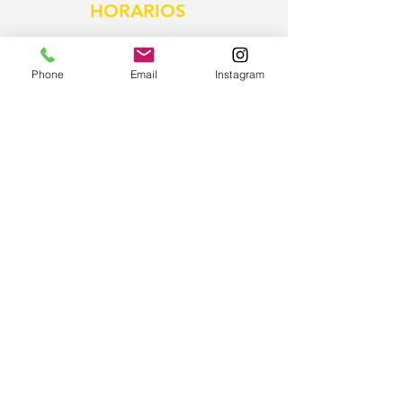
HORARIOS
Si quieres pasarte por la
escuela,
nuestro horario de atención al
Phone
Email
Instagram
público es lunes, martes y jueves de
17h a 21h
CONTÁCTANOS
COMUNICADO SOBRE
RESEÑAS EN INTERNET
SIEMPRE A TU DISPOSICIÓN