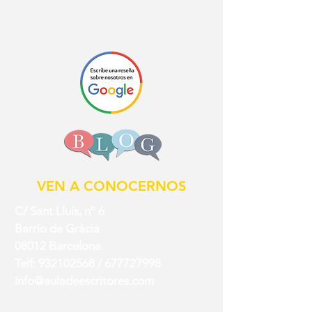
VEN A CONOCERNOS
C/ Sant Lluís, nº 6
Barrio de Gràcia
08012 Barcelona
Telf:
932102568
/
677727998
info@auladeescritores.com