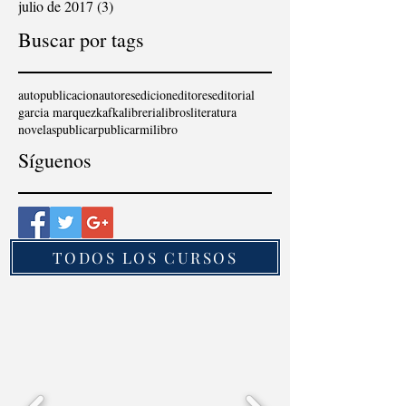
julio de 2017
(3)
3 entradas
Buscar por tags
autopublicacion
autores
edicion
editores
editorial
garcia marquez
kafka
libreria
libros
literatura
novelas
publicar
publicarmilibro
Síguenos
TODOS LOS CURSOS