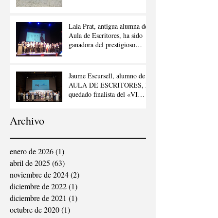
Laia Prat, antigua alumna de
Aula de Escritores, ha sido
ganadora del prestigioso
premio «Joan Llacuna»
Jaume Escursell, alumno de
AULA DE ESCRITORES, ha
quedado finalista del «VI
CONCURSO DE RELATOS
ESCRITOS POR
Archivo
PERSONAS MAYORES”,
ORGANIZADO POR ”LA
VANGUARDIA”, «RADIO
NACIONAL DE ESPAÑA»
enero de 2026
(1)
1 entrada
Y «LA CAIXA»
abril de 2025
(63)
63 entradas
noviembre de 2024
(2)
2 entradas
diciembre de 2022
(1)
1 entrada
diciembre de 2021
(1)
1 entrada
octubre de 2020
(1)
1 entrada