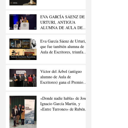
GAUDÍ.
EVA GARCÍA SÁENZ DE
URTURI, ANTIGUA
ALUMNA DE AULA DE
ESCRITORES, GANA EL
«PREMIO PLANETA 2020»
Eva García Sáenz de Urturi,
que fue también alumna de
Aula de Escritores, triunfa
con su «Trilogía de la Ciudad
Blanca»
Víctor del Árbol (antiguo
alumno de Aula de
Escritores) gana el Premio
Nadal de Novela 2016
«Donde nadie habla» de José
Ignacio García Martín, y
«Entre Turrones» de Rubén
Berrueco Moreno.