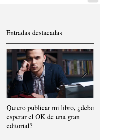
Entradas destacadas
Quiero publicar mi libro, ¿debo
El mito de la dis
esperar el OK de una gran
¿dónde se vende
editorial?