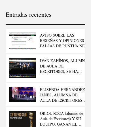
Entradas recientes
AVISO SOBRE LAS
RESEÑAS Y OPINIONES
FALSAS DE PUNTUA.NET
IVÁN ZAHÍNOS, ALUMNO
DE AULA DE
ESCRITORES, SE HA
LLEVADO EL GOYA AL
“MEJOR CORTO
DOCUMENTAL”
ELISENDA HERNÁNDEZ
JANÉS, ALUMNA DE
AULA DE ESCRITORES,
GANA EL 42º PREMIO
LITERARIO FELIPE
ORIOL ROCA (alumno de
TRIGO
Aula de Escritores) Y SU
EQUIPO, GANAN EL