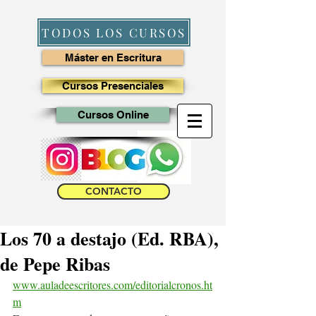
TODOS LOS CURSOS
Máster en Escritura
Cursos Presenciales
Cursos Online
CONTACTO
Los 70 a destajo (Ed. RBA),
de Pepe Ribas
www.auladeescritores.com/editorialcronos.ht
m