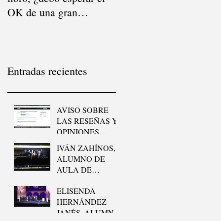
OK de una gran
vende mi libro?
editorial?
Entradas recientes
AVISO SOBRE
LAS RESEÑAS Y
OPINIONES
FALSAS DE
IVÁN ZAHÍNOS,
PUNTUA.NET
ALUMNO DE
AULA DE
ESCRITORES, SE
ELISENDA
HA LLEVADO EL
HERNÁNDEZ
GOYA AL
JANÉS, ALUMNA
“MEJOR CORTO