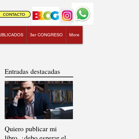
CONTACTO
UBLICADOS
3er CONGRESO
More
Entradas destacadas
Quiero publicar mi
El mito de la
libro, ¿debo esperar el
distribución: ¿dónde se