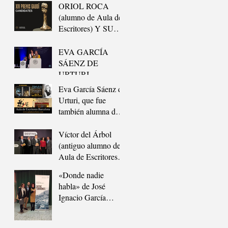
DE AULA DE
DOCUMENTAL”
ORIOL ROCA
ESCRITORES,
(alumno de Aula de
GANA EL 42º
Escritores) Y SU
PREMIO
EQUIPO, GANAN
LITERARIO
EL GAUDÍ.
EVA GARCÍA
FELIPE TRIGO
SÁENZ DE
URTURI,
ANTIGUA
Eva García Sáenz de
ALUMNA DE
Urturi, que fue
AULA DE
también alumna de
ESCRITORES,
Aula de Escritores,
GANA EL
triunfa con su
Víctor del Árbol
«PREMIO
«Trilogía de la
(antiguo alumno de
PLANETA 2020»
Ciudad Blanca»
Aula de Escritores)
gana el Premio
«Donde nadie
Nadal de Novela
habla» de José
2016
Ignacio García
Martín, y «Entre
Turrones» de Rubén