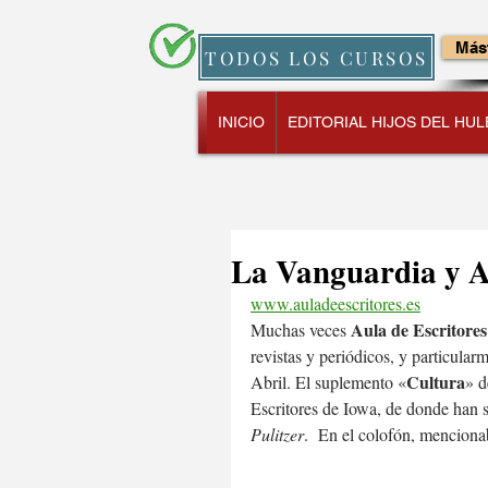
Mást
TODOS LOS CURSOS
INICIO
EDITORIAL HIJOS DEL HUL
La Vanguardia y A
www.auladeescritores.es
Aula de Escritores
Muchas veces 
revistas y periódicos, y particular
Cultura
Abril. El suplemento «
» 
Escritores de Iowa, de donde han sa
Pulitzer
.  En el colofón, menciona