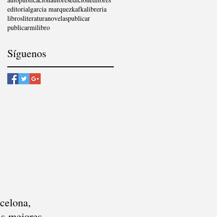
CAIXA»
editorial
garcia marquez
kafka
libreria
libros
literatura
novelas
publicar
publicarmilibro
Síguenos
celona,
as mejores