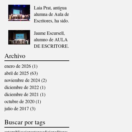
Berrueco Moreno.
Laia Prat, antigua
alumna de Aula de
Escritores, ha sido
ganadora del
Jaume Escursell,
prestigioso premio
alumno de AULA
«Joan Llacuna»
DE ESCRITORES,
ha quedado finalista
Archivo
del «VI
CONCURSO DE
enero de 2026
(1)
1 entrada
RELATOS
abril de 2025
(63)
63 entradas
ESCRITOS POR
noviembre de 2024
(2)
2 entradas
PERSONAS
diciembre de 2022
(1)
1 entrada
MAYORES”,
diciembre de 2021
(1)
1 entrada
ORGANIZADO
octubre de 2020
(1)
1 entrada
POR ”LA
julio de 2017
(3)
3 entradas
VANGUARDIA”,
«RADIO
Buscar por tags
NACIONAL DE
ESPAÑA» Y «LA
autopublicacion
autores
edicion
editores