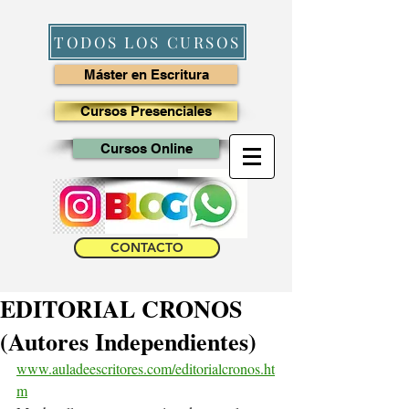
TODOS LOS CURSOS
Máster en Escritura
Cursos Presenciales
Cursos Online
CONTACTO
EDITORIAL CRONOS
(Autores Independientes)
www.auladeescritores.com/editorialcronos.ht
m