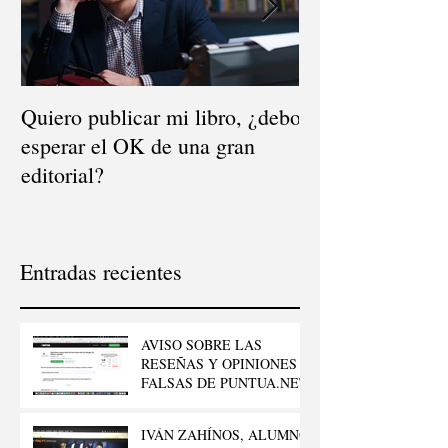
Quiero publicar mi libro, ¿debo
El mito de la dis
esperar el OK de una gran
¿dónde se vende
editorial?
Entradas recientes
AVISO SOBRE LAS
RESEÑAS Y OPINIONES
FALSAS DE PUNTUA.NET
IVÁN ZAHÍNOS, ALUMNO