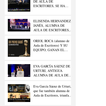
DE AULA DE
ESCRITORES, SE HA
LLEVADO EL GOYA AL
“MEJOR CORTO
DOCUMENTAL”
ELISENDA HERNÁNDEZ
JANÉS, ALUMNA DE
AULA DE ESCRITORES,
GANA EL 42º PREMIO
LITERARIO FELIPE
ORIOL ROCA (alumno de
TRIGO
Aula de Escritores) Y SU
EQUIPO, GANAN EL
GAUDÍ.
EVA GARCÍA SÁENZ DE
URTURI, ANTIGUA
ALUMNA DE AULA DE
ESCRITORES, GANA EL
«PREMIO PLANETA 2020»
Eva García Sáenz de Urturi,
que fue también alumna de
Aula de Escritores, triunfa
con su «Trilogía de la Ciudad
Blanca»