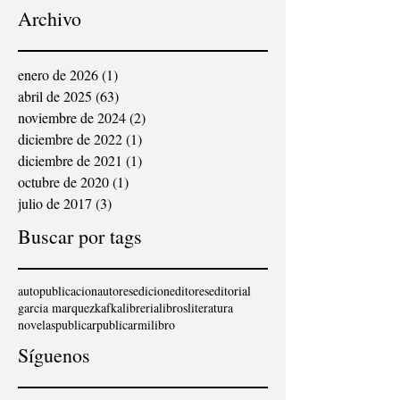
ESCRITOS POR
Archivo
PERSONAS MAYORES”,
ORGANIZADO POR ”LA
VANGUARDIA”, «RADIO
NACIONAL DE ESPAÑA»
enero de 2026
(1)
1 entrada
Y «LA CAIXA»
abril de 2025
(63)
63 entradas
noviembre de 2024
(2)
2 entradas
diciembre de 2022
(1)
1 entrada
diciembre de 2021
(1)
1 entrada
octubre de 2020
(1)
1 entrada
julio de 2017
(3)
3 entradas
Buscar por tags
autopublicacion
autores
edicion
editores
editorial
garcia marquez
kafka
libreria
libros
literatura
novelas
publicar
publicarmilibro
Síguenos