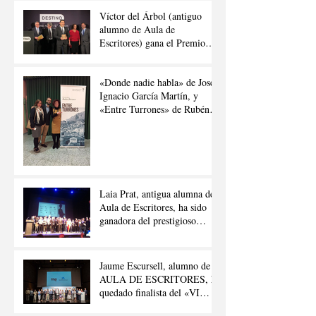
Víctor del Árbol (antiguo
alumno de Aula de
Escritores) gana el Premio
Nadal de Novela 2016
«Donde nadie habla» de José
Ignacio García Martín, y
«Entre Turrones» de Rubén
Berrueco Moreno.
Laia Prat, antigua alumna de
Aula de Escritores, ha sido
ganadora del prestigioso
premio «Joan Llacuna»
Jaume Escursell, alumno de
AULA DE ESCRITORES, ha
quedado finalista del «VI
CONCURSO DE RELATOS