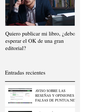
Quiero publicar mi libro, ¿debo
El mito de la dis
esperar el OK de una gran
¿dónde se vende
editorial?
Entradas recientes
AVISO SOBRE LAS
RESEÑAS Y OPINIONES
FALSAS DE PUNTUA.NET