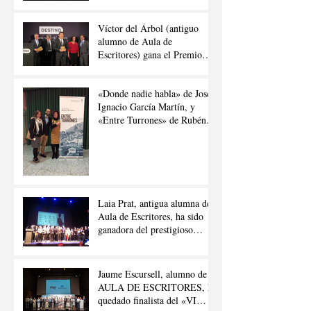
Blanca»
Víctor del Árbol (antiguo
alumno de Aula de
Escritores) gana el Premio
Nadal de Novela 2016
«Donde nadie habla» de José
Ignacio García Martín, y
«Entre Turrones» de Rubén
Berrueco Moreno.
Laia Prat, antigua alumna de
Aula de Escritores, ha sido
ganadora del prestigioso
premio «Joan Llacuna»
Jaume Escursell, alumno de
AULA DE ESCRITORES, ha
quedado finalista del «VI