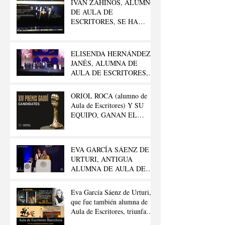
IVÁN ZAHÍNOS, ALUMNO
DE AULA DE
ESCRITORES, SE HA
LLEVADO EL GOYA AL
“MEJOR CORTO
DOCUMENTAL”
ELISENDA HERNÁNDEZ
JANÉS, ALUMNA DE
AULA DE ESCRITORES,
GANA EL 42º PREMIO
LITERARIO FELIPE
ORIOL ROCA (alumno de
TRIGO
Aula de Escritores) Y SU
EQUIPO, GANAN EL
GAUDÍ.
EVA GARCÍA SÁENZ DE
URTURI, ANTIGUA
ALUMNA DE AULA DE
ESCRITORES, GANA EL
«PREMIO PLANETA 2020»
Eva García Sáenz de Urturi,
que fue también alumna de
Aula de Escritores, triunfa
con su «Trilogía de la Ciudad