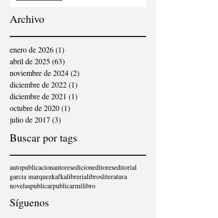
CONCURSO DE RELATOS
ESCRITOS POR
Archivo
PERSONAS MAYORES”,
ORGANIZADO POR ”LA
VANGUARDIA”, «RADIO
NACIONAL DE ESPAÑA»
enero de 2026
(1)
1 entrada
Y «LA CAIXA»
abril de 2025
(63)
63 entradas
noviembre de 2024
(2)
2 entradas
diciembre de 2022
(1)
1 entrada
diciembre de 2021
(1)
1 entrada
octubre de 2020
(1)
1 entrada
julio de 2017
(3)
3 entradas
Buscar por tags
autopublicacion
autores
edicion
editores
editorial
garcia marquez
kafka
libreria
libros
literatura
novelas
publicar
publicarmilibro
Síguenos