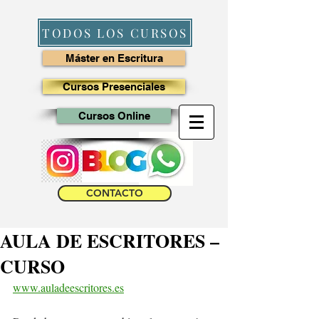
TODOS LOS CURSOS
Máster en Escritura
Cursos Presenciales
Cursos Online
CONTACTO
AULA DE ESCRITORES –
CURSO
www.auladeescritores.es