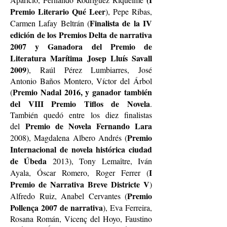
Premio Literario Qué Leer
), Pepe Ribas,
Finalista de la IV
Carmen Lafay Beltrán (
edición de los Premios Delta de narrativa
2007 y Ganadora del Premio de
Literatura Marítima Josep Lluís Savall
2009
), Raúl Pérez Lumbiarres, José
Antonio Baños Montero, Víctor del Árbol
Premio Nadal 2016, y ganador también
(
del VIII Premio Tiflos de Novela
.
También quedó entre los diez finalistas
Premio de Novela Fernando Lara
del
Premio
2008), Magdalena Albero Andrés (
Internacional de novela histórica ciudad
de Úbeda
2013), Tony Lemaître, Iván
I
Ayala, Óscar Romero, Roger Ferrer (
Premio de Narrativa Breve Districte V
)
Premio
Alfredo Ruiz, Anabel Cervantes (
Pollença 2007 de narrativa
), Eva Ferreira,
Rosana Román, Vicenç del Hoyo, Faustino