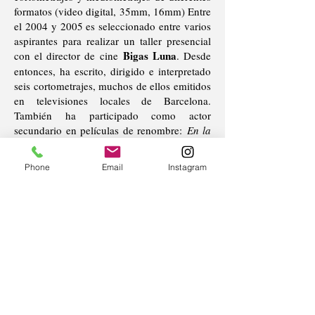
formatos (video digital, 35mm, 16mm) Entre
el 2004 y 2005 es seleccionado entre varios
aspirantes para realizar un taller presencial
Bigas Luna
con el director de cine
. Desde
entonces, ha escrito, dirigido e interpretado
seis cortometrajes, muchos de ellos emitidos
en televisiones locales de Barcelona.
También ha participado como actor
secundario en películas de renombre:
En la
Beatriz Flores
puta vida
, dirigida por
Silva
Judith Colell
y
Nosotras
, de
. A finales
Phone
Email
Instagram
Aula de escritores
del 2005 ingresa en
y
retoma su actividad narrativa, realizando el
Curso de Novela II
Premio
y ganando el
Literario de Poesía Ateneu Enciclopédico
Popular
. Pronto se pone a trabajar en su
primer guion de largometraje:
Milongas
, que
se llevó a la pantalla con el nombre de E
l
juego de la Verdad
. Lleva impartiendo
clases de Guion Cinematográfico Online y
Aula de Escritores
Presencial en
desde