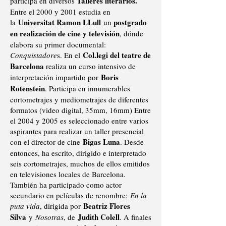
Talleres literarios.
participa en diversos
Entre el 2000 y 2001 estudia en
Universitat Ramon LLull
postgrado
la
un
en realización de cine y televisión
, dónde
elabora su primer documental:
Col.legi del teatre de
Conquistadore
s. En el
Barcelona
realiza un curso intensivo de
Boris
interpretación impartido por
Rotenstein
. Participa en innumerables
cortometrajes y mediometrajes de diferentes
formatos (video digital, 35mm, 16mm) Entre
el 2004 y 2005 es seleccionado entre varios
aspirantes para realizar un taller presencial
Bigas Luna
con el director de cine
. Desde
entonces, ha escrito, dirigido e interpretado
seis cortometrajes, muchos de ellos emitidos
en televisiones locales de Barcelona.
También ha participado como actor
secundario en películas de renombre:
En la
Beatriz Flores
puta vida
, dirigida por
Silva
Judith Colell
y
Nosotras
, de
. A finales