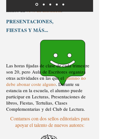
recibir dicho certificado, debe cubrirse al
menos un
75% de asistencia
.
PRESENTACIONES,
FIESTAS Y MÁS...
Las horas fijadas de clase de cada trimestre
son 20, pero Aula de Escritores organiza
otras actividades en las que el
alumno no
debe abonar coste alguno
. Durante su
estancia en la escuela, el alumno puede
participar en
Lecturas, Presentaciones de
libros, Fiestas, Tertulias, Clases
Complementarias y del Club de Lectura.
Contamos con dos sellos editoriales para
apoyar el talento de nuevos autores: