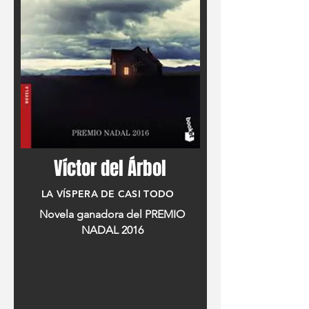
5% si se es Jubilado o Pensionista
5% si se posee Carnet de Estudiante
5% por matricularse a más de un bloque o
curso.
(Descuentos acumulables hasta un 10%.)
El material, textos o apuntes para seguir las
clases de cada trimestre, los
proporciona el
Víctor del Árbol
profesor o la escuela.
CERTIFICADO
LA VÍSPERA DE CASI TODO
Novela ganadora del PREMIO
NADAL 2016
Al finalizar el curso, se otorga un Certificado
de Estudios a todos los alumnos que hayan
participado regularmente en las clases. Para