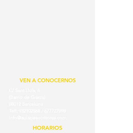
VEN A CONOCERNOS
C/ Sant Lluís, 6
(Barrio de Gràcia)
08012 Barcelona
Telf:
932102568
/
677727998
info@auladeescritores.com
HORARIOS