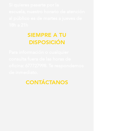
Si quieres pasarte por la
escuela,
nuestro horario de atención
al público es de martes a jueves de
18h a 21h
SIEMPRE A TU
DISPOSICIÓN
Para información o cualquier
consulta fuera de las horas de
oficina:
677727998
. Te respondemos
de inmediato.
CONTÁCTANOS