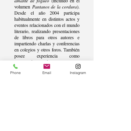
amante de fogueo
(incluido en el
volumen
Pantanos de la cordura
).
Desde el año 2004 participa
habitualmente en distintos actos y
eventos relacionados con el mundo
literario, realizando presentaciones
de libros para otros autores e
impartiendo charlas y conferencias
en colegios y otros foros. También
posee experiencia como
organizador de certámenes
literarios y como miembro del
Phone
Email
Instagram
jurado de los mismos. Además de
la literatura y el periodismo, ha
cultivado otras facetas como la
ilustración y el humor gráfico. En
la década de los 90 colaboró como
dibujante en varias revistas y
periódicos regionales, y en 1996
fue seleccionado para la exposición
nacional “Joven y Brillante”,
celebrada en la Casa de América