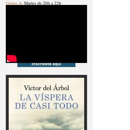
Grupo A:
Martes de 20h a 22h
Fecha de inicio: 9 de octubre de 2018
Grupo B:
Miércoles de 18h a 20h
Fecha de inicio: 10 de octubre de 2018
Grupo C:
Jueves de 18h a 20h
Fecha de inicio: 11 de octubre de 2018
Puedes realizar la matrícula directamente en
Aula de Escritores de Martes a Jueves de
18:00 a 21:00 hrs. o en el siguiente enlace:
Inscríbete aquí
5% para
antiguos alumnos
5%
por pago anticipado
5% si se tiene el Carnet Jove
5% si se está en el paro