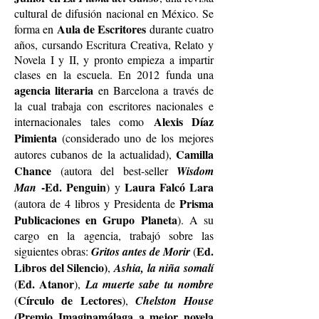
cultural de difusión nacional en México. Se
Aula de Escritores
forma en
durante cuatro
años, cursando Escritura Creativa, Relato y
Novela I y II, y pronto empieza a impartir
clases en la escuela. En 2012 funda una
agencia literaria
en Barcelona a través de
la cual trabaja con escritores nacionales e
Alexis Díaz
internacionales tales como
Pimienta
(considerado uno de los mejores
Camilla
autores cubanos de la actualidad),
Chance
(autora del best-seller
Wisdom
-Ed. Penguin
Laura Falcó Lara
Man
) y
Prisma
(autora de 4 libros y Presidenta de
Publicaciones en Grupo Planeta
). A su
cargo en la agencia, trabajó sobre las
Ed.
siguientes obras:
Gritos antes de Morir
(
Libros del Silencio)
,
Ashia, la niña somalí
Ed. Atanor
(
),
La muerte sabe tu nombre
Círculo de Lectores
(
),
Chelston House
(Premio Imaginamálaga a mejor novela