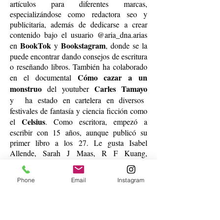
artículos para diferentes marcas,
especializándose como redactora seo y
publicitaria, además de dedicarse a crear
contenido bajo el usuario @aria_dna.arias
BookTok
Bookstagram
en
y
, donde se la
puede encontrar dando consejos de escritura
o reseñando libros. También ha colaborado
Cómo cazar a un
en el documental
monstruo
Carles Tamayo
del youtuber
y
ha estado en cartelera en diversos
festivales de fantasía y ciencia ficción como
Celsius
el
. Como escritora, empezó a
escribir con 15 años, aunque publicó su
primer libro a los 27. Le gusta Isabel
Allende, Sarah J Maas, R F Kuang,
Brandon Sanderson, Tolkien, etc… Ahora
ha entrado en la agencia de representación
Phone
Email
Instagram
“Editabundo”
literaria
, que está ya
negociando su tercer libro con varias
La vida es una
editoriales. Es autora de la
mierda y luego te mueres (2023)
: una