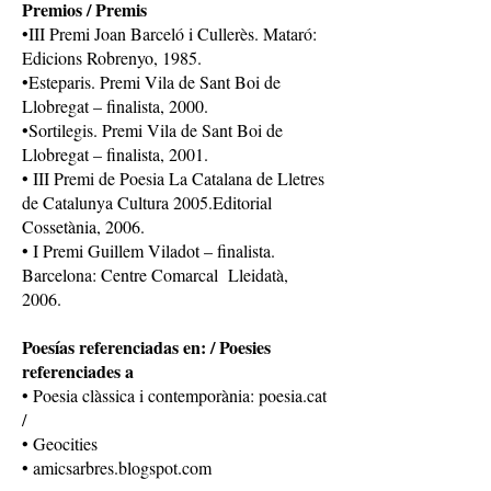
Premios / Premis
•​III Premi Joan Barceló i Cullerès. Mataró:
Edicions Robrenyo, 1985.
•​Esteparis. Premi Vila de Sant Boi de
Llobregat – finalista, 2000.
•​Sortilegis. Premi Vila de Sant Boi de
Llobregat – finalista, 2001.
• III Premi de Poesia La Catalana de Lletres
de Catalunya Cultura 2005.Editorial
Cossetània, 2006.
• I Premi Guillem Viladot – finalista.
Barcelona: Centre Comarcal Lleidatà,
2006.
Poesías referenciadas en: / Poesies
referenciades a
• Poesia clàssica i contemporània​: poesia.cat​
/
• Geocities
• amicsarbres.blogspot.com