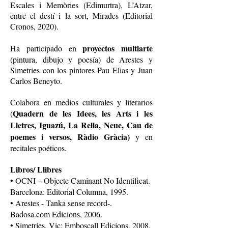
Escales i Memòries (Edimurtra), L’Atzar,
entre el destí i la sort, Mirades (Editorial
Cronos, 2020).
proyectos multiarte
Ha participado en
(pintura, dibujo y poesía) de Arestes y
Simetries con los pintores Pau Elias y Juan
Carlos Beneyto.
Colabora en medios culturales y literarios
Quadern de les Idees, les Arts i les
(
Lletres, Iguazú, La Rella, Neue, Cau de
poemes i versos, Ràdio Gràcia)
y en
recitales poéticos.
Libros/ Llibres
• OCNI – Objecte Caminant No Identificat.
Barcelona: Editorial Columna, 1995.
• Arestes - Tanka sense record-.
Badosa.com Edicions, 2006.
• Simetries. Vic: Emboscall Edicions, 2008.