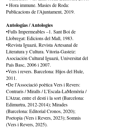
• Hora immune. Masies de Roda:
Publicacions de l’Ajuntament, 2019.
Antologías / Antologies
•​Fulls Impermeables –1. Sant Boi de
Llobregat: Edicions del Mall, 1983.
•​Revista Iguazú, Revista Artesanal de
Literatura y Cultura. Vitoria-Gasteiz:
Asociación Cultural Iguazú, Universitat del
País Basc, 2006 i 2007.
•​Vers i revers. Barcelona: Hijos del Hule,
2011.
•​De l’Associació poètica Vers i Revers:
Contraris / Miralls / L’Escala-LaMemòria /
L’Atzar, entre el destí i la sort (Barcelona:
Edimurtra,
2012-2014)
; Mirades
(Barcelona: Editorial Cronos, 2020);
Poetopia (Vers i Revers, 2023); Somnis
(Vers i Revers, 2025).