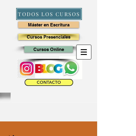
TODOS LOS CURSOS
Máster en Escritura
Cursos Presenciales
Cursos Online
CONTACTO