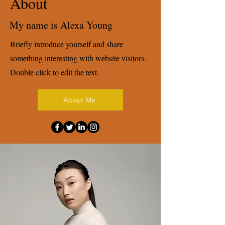
About
My name is Alexa Young
Briefly introduce yourself and share
something interesting with website visitors.
Double click to edit the text.
About Me