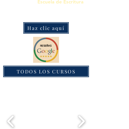
alumnos.
La
Escuela de Escritura
mejor valorada.
Haz clic aquí
TODOS LOS CURSOS