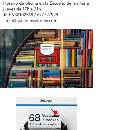
Horario de oficina en la Escuela: de martes a
jueves de 17h a 21h
Telf:
932102568
/
677727998
-
info@auladeescritores.com
Obras publicadas