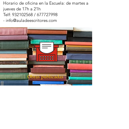
Horario de oficina en la Escuela: de martes a
jueves de 17h a 21h
Telf:
932102568
/
677727998
-
info@auladeescritores.com
Obras publicadas