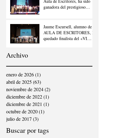
Aula de Escritores, ha sido
ganadora del prestigioso
premio «Joan Llacuna»
Jaume Escursell, alumno de
AULA DE ESCRITORES, ha
quedado finalista del «VI
CONCURSO DE RELATOS
ESCRITOS POR
Archivo
PERSONAS MAYORES”,
ORGANIZADO POR ”LA
VANGUARDIA”, «RADIO
NACIONAL DE ESPAÑA»
enero de 2026
(1)
1 entrada
Y «LA CAIXA»
abril de 2025
(63)
63 entradas
noviembre de 2024
(2)
2 entradas
diciembre de 2022
(1)
1 entrada
diciembre de 2021
(1)
1 entrada
octubre de 2020
(1)
1 entrada
julio de 2017
(3)
3 entradas
Buscar por tags