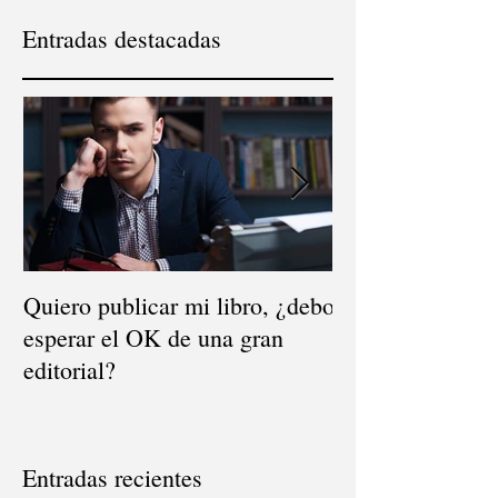
Entradas destacadas
Quiero publicar mi libro, ¿debo
El mito de la dis
esperar el OK de una gran
¿dónde se vende
editorial?
Entradas recientes