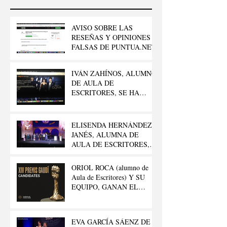
AVISO SOBRE LAS
RESEÑAS Y OPINIONES
FALSAS DE PUNTUA.NET
IVÁN ZAHÍNOS, ALUMNO
DE AULA DE
ESCRITORES, SE HA
LLEVADO EL GOYA AL
“MEJOR CORTO
DOCUMENTAL”
ELISENDA HERNÁNDEZ
JANÉS, ALUMNA DE
AULA DE ESCRITORES,
GANA EL 42º PREMIO
LITERARIO FELIPE
ORIOL ROCA (alumno de
TRIGO
Aula de Escritores) Y SU
EQUIPO, GANAN EL
GAUDÍ.
EVA GARCÍA SÁENZ DE