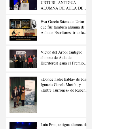
URTURI, ANTIGUA
ALUMNA DE AULA DE
ESCRITORES, GANA EL
«PREMIO PLANETA 2020»
Eva García Sáenz de Urturi,
que fue también alumna de
Aula de Escritores, triunfa
con su «Trilogía de la Ciudad
Blanca»
Víctor del Árbol (antiguo
alumno de Aula de
Escritores) gana el Premio
Nadal de Novela 2016
«Donde nadie habla» de José
Ignacio García Martín, y
«Entre Turrones» de Rubén
Berrueco Moreno.
Laia Prat, antigua alumna de