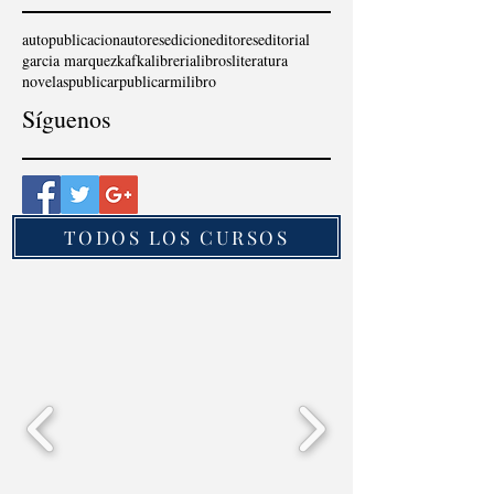
autopublicacion
autores
edicion
editores
editorial
garcia marquez
kafka
libreria
libros
literatura
novelas
publicar
publicarmilibro
Síguenos
TODOS LOS CURSOS