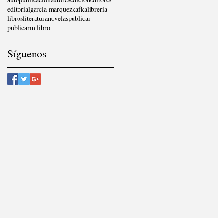
CAIXA»
editorial
garcia marquez
kafka
libreria
libros
literatura
novelas
publicar
publicarmilibro
Síguenos