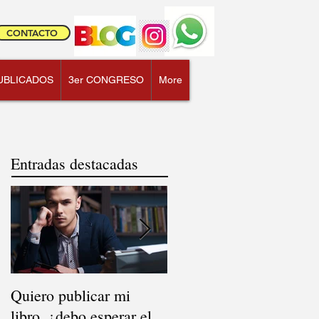
CONTACTO
UBLICADOS
3er CONGRESO
More
Entradas destacadas
Quiero publicar mi
El mito de la
libro, ¿debo esperar el
distribución: ¿dónde se