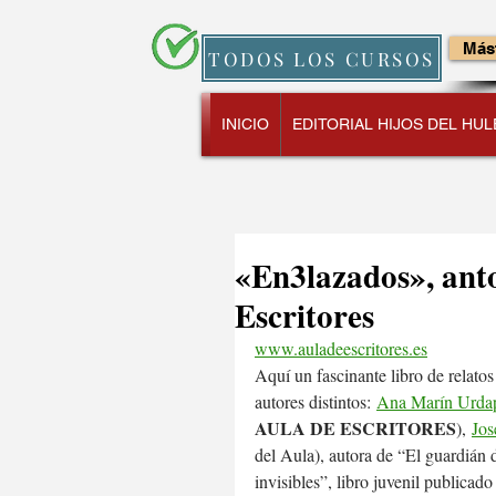
Mást
TODOS LOS CURSOS
INICIO
EDITORIAL HIJOS DEL HUL
«En3lazados», anto
Escritores
www.auladeescritores.es
Aquí un fascinante libro de relato
autores distintos: 
Ana Marín Urdap
AULA DE ESCRITORES
), 
Jos
del Aula), autora de “El guardián d
invisibles”, libro juvenil publicad