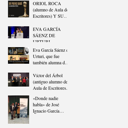
DE AULA DE
DOCUMENTAL”
ORIOL ROCA
ESCRITORES,
(alumno de Aula de
GANA EL 42º
Escritores) Y SU
PREMIO
EQUIPO, GANAN
LITERARIO
EL GAUDÍ.
EVA GARCÍA
FELIPE TRIGO
SÁENZ DE
URTURI,
ANTIGUA
Eva García Sáenz de
ALUMNA DE
Urturi, que fue
AULA DE
también alumna de
ESCRITORES,
Aula de Escritores,
GANA EL
triunfa con su
Víctor del Árbol
«PREMIO
«Trilogía de la
(antiguo alumno de
PLANETA 2020»
Ciudad Blanca»
Aula de Escritores)
gana el Premio
«Donde nadie
Nadal de Novela
habla» de José
2016
Ignacio García
Martín, y «Entre
Turrones» de Rubén