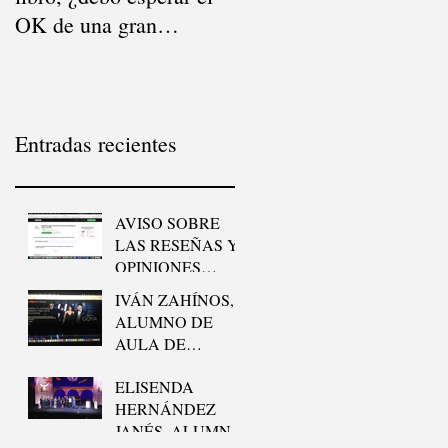
OK de una gran
vende mi libro?
editorial?
Entradas recientes
AVISO SOBRE
LAS RESEÑAS Y
OPINIONES
FALSAS DE
IVÁN ZAHÍNOS,
PUNTUA.NET
ALUMNO DE
AULA DE
ESCRITORES, SE
ELISENDA
HA LLEVADO EL
HERNÁNDEZ
GOYA AL
JANÉS, ALUMNA
“MEJOR CORTO