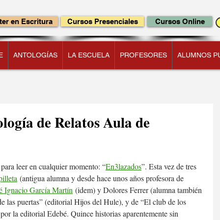
er en Escritura
Cursos Presenciales
Cursos Online
E
ANTOLOGÍAS
LA ESCUELA
PROFESORES
ALUMNOS P
logía de Relatos Aula de
s para leer en cualquier momento: “
En3lazados
”. Esta vez de tres 
illeta
 (antigua alumna y desde hace unos años profesora de 
é Ignacio García Martín
 (idem) y Dolores Ferrer (alumna también 
e las puertas” (editorial Hijos del Hule), y de “El club de los 
o por la editorial Edebé. Quince historias aparentemente sin 