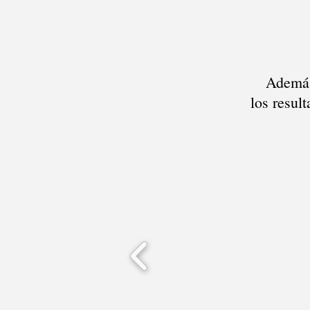
Además 
los resul