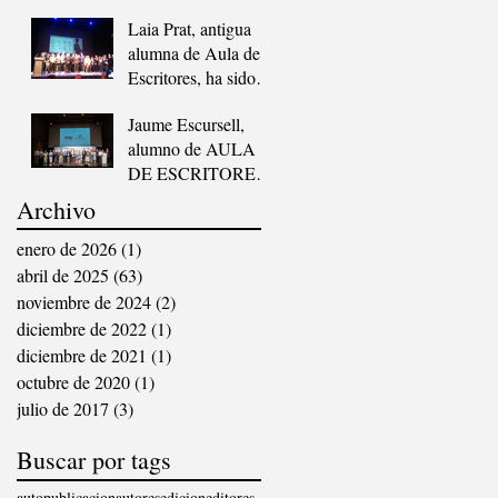
Berrueco Moreno.
Laia Prat, antigua
alumna de Aula de
Escritores, ha sido
ganadora del
Jaume Escursell,
prestigioso premio
alumno de AULA
«Joan Llacuna»
DE ESCRITORES,
ha quedado finalista
Archivo
del «VI
CONCURSO DE
enero de 2026
(1)
1 entrada
RELATOS
abril de 2025
(63)
63 entradas
ESCRITOS POR
noviembre de 2024
(2)
2 entradas
PERSONAS
diciembre de 2022
(1)
1 entrada
MAYORES”,
diciembre de 2021
(1)
1 entrada
ORGANIZADO
octubre de 2020
(1)
1 entrada
POR ”LA
julio de 2017
(3)
3 entradas
VANGUARDIA”,
«RADIO
Buscar por tags
NACIONAL DE
ESPAÑA» Y «LA
autopublicacion
autores
edicion
editores